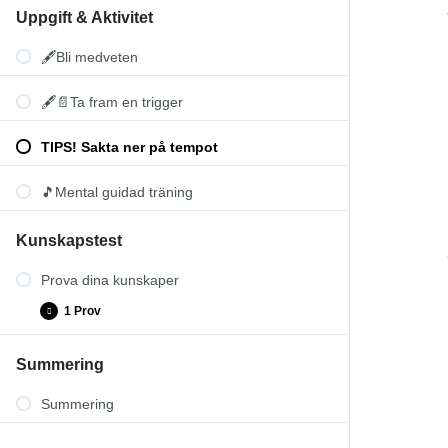
Uppgift & Aktivitet
🖋️Bli medveten
🖋️📄Ta fram en trigger
TIPS! Sakta ner på tempot
🎵Mental guidad träning
Kunskapstest
Prova dina kunskaper
1 Prov
Summering
Prov-Muskelavspänning
Summering