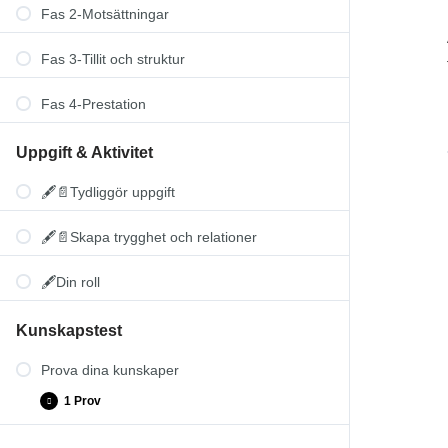
Fas 2-Motsättningar
Fas 3-Tillit och struktur
Fas 4-Prestation
Uppgift & Aktivitet
🖋️📄Tydliggör uppgift
🖋️📄Skapa trygghet och relationer
🖋️Din roll
Kunskapstest
Prova dina kunskaper
1 Prov