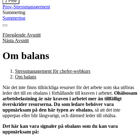
Expandera
Prova
1 Prov
dina
Prov-Stressmanagement
kunskaper
Summering
Summering
Föregående Avsnitt
Nästa Avsnitt
Om balans
Stressmanagement för chefer-webkurs
Om balans
När det inte finns tillräckliga resurser för det arbete som ska utföras
leder det till en obalans i förhållande till kraven i arbetet.
Ohälsosam
arbetsbelastning är när kraven i arbetet mer än tillfälligt
överskrider resurserna. Du som ledare behöver vara
uppmärksam på den här typen av obalans,
så att det inte
upprepas eller blir långvarigt, och därmed leder till ohälsa.
Det här kan vara signaler på obalans som du kan vara
uppmärksam på: