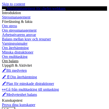
Skip to content
Stressmanagement för chefer-webkurs
Introduktion
Stressmanagement
Föreläsning & fakta
Om stress
Om stressmanagement
Arbetsgivarens ansvar
Balans mellan krav och resurser
Varningssignaler
Om återhämtning
Minska distraktioner
Om multitasking
Om balans
Uppgift & Aktivitet
🖋️Bli medveten
🖋️📄Din återhämtning
🖋️Plan för minskade distraktioner
👀Gå från multitasking till unitasking
🖋️Medvetenhet balans
Kunskapstest
Prova dina kunskaper