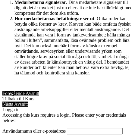
Medarbetarna signalerar
. Dina medarbetare signalerar till
dig att det är mycket just nu eller att de inte har tillräckligt med
kompetens för det dom ska utföra.
Hur medarbetarnas befattningar ser ut
. Olika roller kan
betyda olika former av krav. Kraven kan både omfatta fysiskt
ansträngande arbetsuppgifter eller mentalt ansträngande. Det
sistnämnda kan vara i form av tankeverksamhet; hålla många
bollar i luften”, sammanfatta, lösa oväntade problem och lära
nytt. Det kan också innebär i form av känslor exempel
omvårdande, serviceyrken eller undervisande yrken som
ställer högre krav på social förmåga och följsamhet. I många
av dessa arbeten är känslouttryck en viktig del. I bemötandet
av kunder och klienter kan man behöva vara extra trevlig, le,
ha tålamod och kontrollera sina känslor.
Föregående Avsnitt
Tillbaka till Kurs
Nästa Avsnitt
Logga in
Accessing this kurs requires a login. Please enter your credentials
below!
Användarnamn eller e-postadress