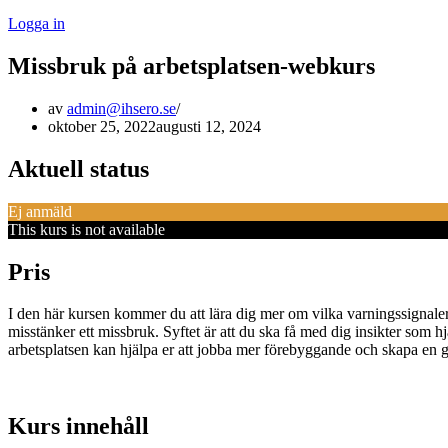
Logga in
Missbruk på arbetsplatsen-webkurs
av
admin@ihsero.se
oktober 25, 2022
augusti 12, 2024
Aktuell status
Ej anmäld
This kurs is not available
Pris
I den här kursen kommer du att lära dig mer om vilka varningssignale
misstänker ett missbruk. Syftet är att du ska få med dig insikter som h
arbetsplatsen kan hjälpa er att jobba mer förebyggande och skapa en g
Kurs innehåll