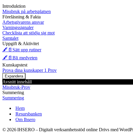
Introduktion
Missbruk på arbetsplatsen
Föreläsning & Fakta
Arbetsgivarens ansvar
Varningssignaler
Checklista att stödja sig mot
Samtalet
Uppgift & Aktivitet
🖋️📄Sätt upp rutiner
🖋️📄Bli medveten
Kunskapstest
Prova dina kunskaper
1 Prov
Expandera
Prova
Avsnitt innehåll
dina
Missbruk-Prov
kunskaper
Summering
Summering
Hem
Resursbanken
Om Ihsero
© 2026 IHSERO – Digitalt verksamhetsstöd online Drivs med WordP