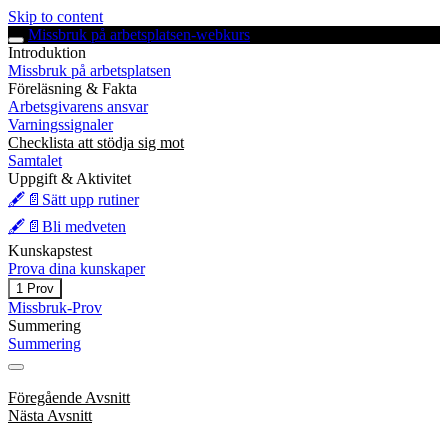
Skip to content
Missbruk på arbetsplatsen-webkurs
Introduktion
Missbruk på arbetsplatsen
Föreläsning & Fakta
Arbetsgivarens ansvar
Varningssignaler
Checklista att stödja sig mot
Samtalet
Uppgift & Aktivitet
🖋️📄Sätt upp rutiner
🖋️📄Bli medveten
Kunskapstest
Prova dina kunskaper
Expandera
Prova
1 Prov
dina
Missbruk-Prov
kunskaper
Summering
Summering
Föregående Avsnitt
Nästa Avsnitt