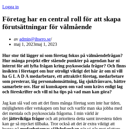
Logga in
Företag har en central roll för att skapa
förutsättningar för välmående
av
admin@ihsero.se
maj 1, 2023
maj 1, 2023
Hur stor tid lägger ni som företag fokus på välmåendefrågan?
Hur många projekt eller stående punkter på agendan har ni
internt för att lyfta frågan kring psykosociala frågor? Och finns
insikten i företaget om hur otroligt viktigt det här är om ni vill
ha G L A D A medarbetare, ett attraktivt företag, medarbetare
som presterar, låg personalomsättning, låg sjukfrånvaro, bättre
samarbete osv. Har ni kunskapen om vad som krävs enligt lag
och föreskrifter och vill ni ha tips på vad man kan göra?
Jag kan slå vad om att det finns många företag som inte har tiden,
möjligheten eller vetskapen om hur och varför man ska jobba med
det mentala och psykosociala frågorna. I min värld är
det
jätteviktiga frågor
och att prioritera detta samt investera tiden
kan ge så mycket tillbaka. Tror också att det är extra viktigt att
bygga på
medarbetarnas självledarskap
när vi går mot plattare