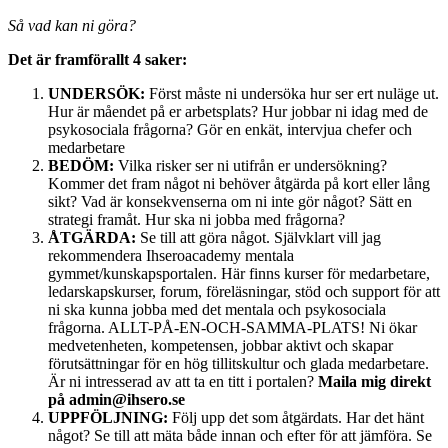
Så vad kan ni göra?
Det är framförallt 4 saker:
UNDERSÖK:
Först måste ni undersöka hur ser ert nuläge ut.
Hur är måendet på er arbetsplats? Hur jobbar ni idag med de
psykosociala frågorna? Gör en enkät, intervjua chefer och
medarbetare
BEDÖM:
Vilka risker ser ni utifrån er undersökning?
Kommer det fram något ni behöver åtgärda på kort eller lång
sikt? Vad är konsekvenserna om ni inte gör något? Sätt en
strategi framåt. Hur ska ni jobba med frågorna?
ÅTGÄRDA:
Se till att göra något. Självklart vill jag
rekommendera Ihseroacademy mentala
gymmet/kunskapsportalen. Här finns kurser för medarbetare,
ledarskapskurser, forum, föreläsningar, stöd och support för att
ni ska kunna jobba med det mentala och psykosociala
frågorna. ALLT-PÅ-EN-OCH-SAMMA-PLATS! Ni ökar
medvetenheten, kompetensen, jobbar aktivt och skapar
förutsättningar för en hög tillitskultur och glada medarbetare.
Är ni intresserad av att ta en titt i portalen?
Maila mig direkt
på admin@ihsero.se
UPPFÖLJNING:
Följ upp det som åtgärdats. Har det hänt
något? Se till att mäta både innan och efter för att jämföra. Se