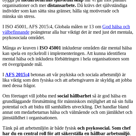
organisationer och mer
distansarbete.
Då krävs det självständiga
individer som kan sätta sina gränser, hålla sig motiverade och
minska sin stress.
I ISO 45001, AFS 2015:4, Globala målen nr 13 om
God hälsa och
välbefinnande
poängterar alla hur viktigt det är med just det mentala,
psykosociala området.
Många av kraven i
ISO 45001
inkluderar områden där mental hälsa
kan spela en nyckelroll i implementeringen. Att kunna identifiera
mental hälsa och inkludera förbättringen i hela organisationen som
ett övergripande mål.
I
AFS 2015:4
betonas att vår psykiska och sociala arbetsmiljö är
lika viktig som den fysiska och att arbetsgivaren är skyldig att jobba
med dessa frågor.
Om företaget vill jobba med
social hållbarhet
så är god hälsa en
grundläggande förutsättning för människors möjlighet att nå sin fulla
potential och att bidra till samhällets utveckling. Det handlar bland
annat om medarbetarnas hälsa och välmående och om jämlikhet och
jämställdhet i organisationen.
Tänk på att arbetsmiljön är både fysisk
och psykosocial.
Som chef
har du en central roll för att säkerställa en hållbar arbetsmiljö
.