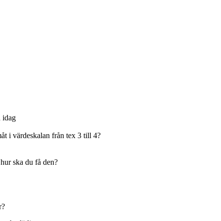
 idag
åt i värdeskalan från tex 3 till 4?
 hur ska du få den?
r?