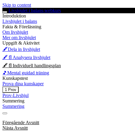
Skip to content
Livshjulet i balans-webkurs
Introduktion
Livshjulet i balans
Fakta & Föreläsning
Om livshjulet
Mer om livshjulet
Uppgift & Aktivitet
🖋️Dela in livshjulet
🖋️📄Analysera livshjulet
🖋️📄Individuell handlingsplan
🎵Mental guidad träning
Kunskapstest
Prova dina kunskaper
Expandera
Prova
1 Prov
dina
Prov-Livshjul
kunskaper
Summering
Summering
Föregående Avsnitt
Nästa Avsnitt