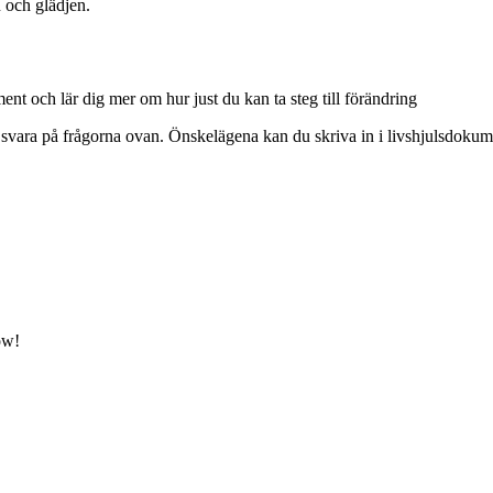
n och glädjen.
nt och lär dig mer om hur just du kan ta steg till förändring
svara på frågorna ovan. Önskelägena kan du skriva in i livshjulsdokument
ow!