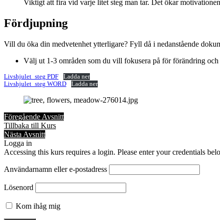
Viktigt att fira vid varje litet steg man tar. Det ökar motivatione
Fördjupning
Vill du öka din medvetenhet ytterligare? Fyll då i nedanstående dokume
Välj ut 1-3 områden som du vill fokusera på för förändring och 
Livshjulet_steg PDF
Ladda ner
Livshjulet_steg WORD
Ladda ner
Föregående Avsnitt
Tillbaka till Kurs
Nästa Avsnitt
Logga in
Accessing this kurs requires a login. Please enter your credentials bel
Användarnamn eller e-postadress
Lösenord
Kom ihåg mig