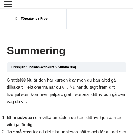
Föregående Prov
Summering
Livshjulet i balans-webkurs
Summering
Grattis!🤩 Nu är den här kursen klar men du kan alltid gå
tillbaka till lektionerna när du vill. Nu har du tagit fram ditt
livshjul som kommer hjälpa dig att “sortera” ditt liv och gå den
väg du vill.
Bli medveten
om vilka områden du har i ditt livshjul som är
viktiga för dig
T
a små steg
för att det ska upplevas bättre och för att det ska