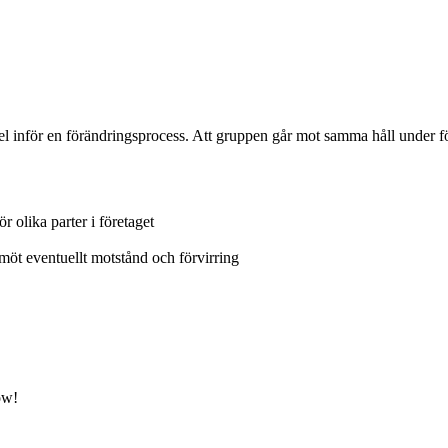
pel inför en förändringsprocess. Att gruppen går mot samma håll under f
r olika parter i företaget
 möt eventuellt motstånd och förvirring
ow!