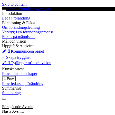
Skip to content
Leda i förändring-webkurs
Introduktion
Leda i förändring
Föreläsning & Fakta
Om förändringsledning
Verktyg i en förändringsprocess
Fokus på människan
Mål och vision
Uppgift & Aktivitet
🖋️📄Kommunicera öppet
👀Skapa trygghet
🖋️📄Tydliggör mål och vision
Kunskapstest
Prova dina kunskaper
Expandera
Prova
1 Prov
dina
Prov-ledarskapförändring
kunskaper
Summering
Summering
Föregående Avsnitt
Nästa Avsnitt