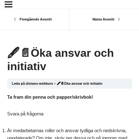
Föregående Avsnitt
Nästa Avsnitt
🖋️📄Öka ansvar och
initiativ
Leda på distans-webkurs
🖋️📄Öka ansvar och initiativ
Ta fram din penna och papper/skrivbok!
Svara på frågorna
Är medarbetarnas roller och ansvar tydliga och nedskrivna,
uppdaterade? Om inte, skriv ner dessa och gå igenom med