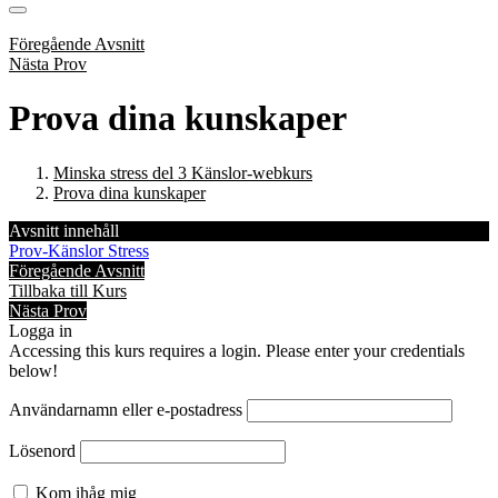
Föregående Avsnitt
Nästa Prov
Prova dina kunskaper
Minska stress del 3 Känslor-webkurs
Prova dina kunskaper
Avsnitt innehåll
Prov-Känslor Stress
Föregående Avsnitt
Tillbaka till Kurs
Nästa Prov
Logga in
Accessing this kurs requires a login. Please enter your credentials
below!
Användarnamn eller e-postadress
Lösenord
Kom ihåg mig