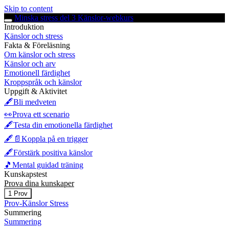
Skip to content
Minska stress del 3 Känslor-webkurs
Introduktion
Känslor och stress
Fakta & Föreläsning
Om känslor och stress
Känslor och arv
Emotionell färdighet
Kroppspråk och känslor
Uppgift & Aktivitet
🖋️Bli medveten
👀Prova ett scenario
🖋️Testa din emotionella färdighet
🖋️📄Koppla på en trigger
🖋️Förstärk positiva känslor
🎵Mental guidad träning
Kunskapstest
Prova dina kunskaper
Minimera
Prova
1 Prov
dina
Prov-Känslor Stress
kunskaper
Summering
Summering