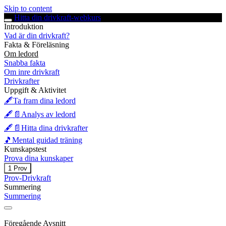
Skip to content
Hitta din drivkraft-webkurs
Introduktion
Vad är din drivkraft?
Fakta & Föreläsning
Om ledord
Snabba fakta
Om inre drivkraft
Drivkrafter
Uppgift & Aktivitet
🖋️Ta fram dina ledord
🖋️📄Analys av ledord
🖋️📄Hitta dina drivkrafter
🎵Mental guidad träning
Kunskapstest
Prova dina kunskaper
Expandera
Prova
1 Prov
dina
Prov-Drivkraft
kunskaper
Summering
Summering
Föregående Avsnitt