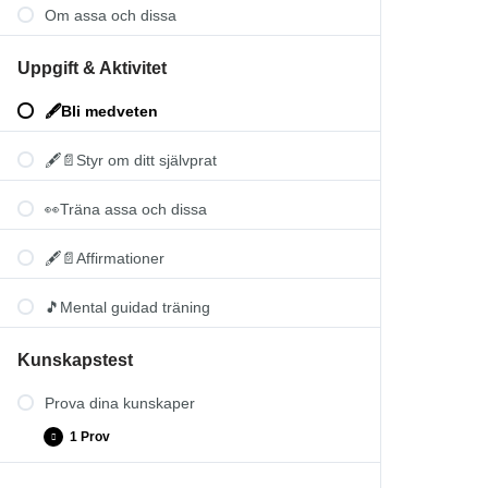
Om assa och dissa
Uppgift & Aktivitet
🖋️Bli medveten
🖋️📄Styr om ditt självprat
👀Träna assa och dissa
🖋️📄Affirmationer
🎵Mental guidad träning
Kunskapstest
Prova dina kunskaper
1 Prov