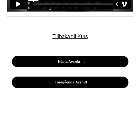
Tillbaka till Kurs
Nästa Avsnitt
Föregående Avsnitt