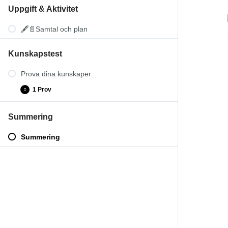
Uppgift & Aktivitet
🖋️📄Samtal och plan
Kunskapstest
Prova dina kunskaper
1 Prov
Summering
Kränkande särbehandling-Prov
Summering