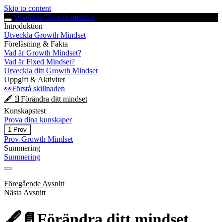
Skip to content
Utveckla Growth mindset
Introduktion
Utveckla Growth Mindset
Föreläsning & Fakta
Vad är Growth Mindset?
Vad är Fixed Mindset?
Utveckla ditt Growth Mindset
Uppgift & Aktivitet
👀Förstå skillnaden
🖋️📄Förändra ditt mindset
Kunskapstest
Prova dina kunskaper
Expandera
Prova
1 Prov
dina
Prov-Growth Mindset
kunskaper
Summering
Summering
Föregående Avsnitt
Nästa Avsnitt
🖋️📄Förändra ditt mindset